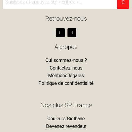
Retrouvez-nous
F
I
a
n
c
s
e
t
A propos
b
a
o
g
o
r
Qui sommes-nous ?
k
a
m
Contactez-nous
Mentions légales
Politique de confidentialité
Nos plus SP France
Couleurs Biothane
Devenez revendeur