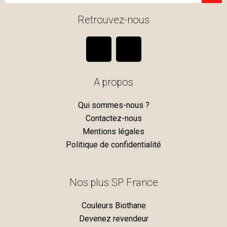
Retrouvez-nous
F
I
a
n
A propos
c
s
Qui sommes-nous ?
e
t
Contactez-nous
Mentions légales
b
a
Politique de confidentialité
o
g
Nos plus SP France
o
r
Couleurs Biothane
k
a
Devenez revendeur