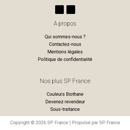
F
I
a
n
c
s
e
t
A propos
b
a
o
g
o
r
Qui sommes-nous ?
k
a
m
Contactez-nous
Mentions légales
Politique de confidentialité
Nos plus SP France
Couleurs Biothane
Devenez revendeur
Sous-traitance
Copyright © 2026 SP France | Propulsé par SP France