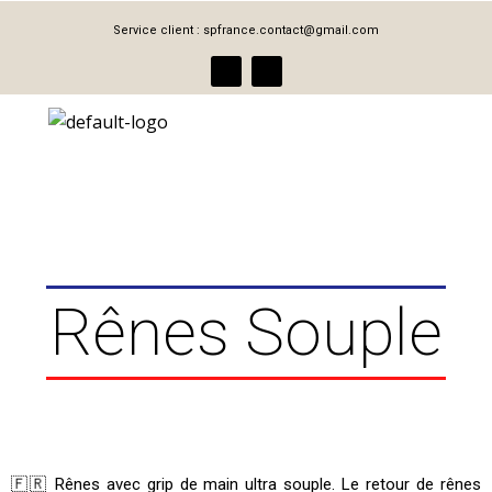
Aller
Service client :
spfrance.contact@gmail.com
au
F
I
contenu
a
n
c
s
e
t
b
a
o
g
Menu
o
r
k
a
m
Rênes Souple
🇫🇷 Rênes avec grip de main ultra souple. Le retour de rênes