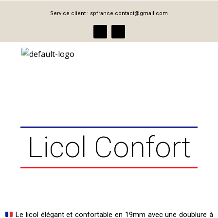
Aller
Service client :
spfrance.contact@gmail.com
au
F
I
contenu
a
n
c
s
e
t
b
a
o
g
Menu
o
r
k
a
m
Licol Confort
Le licol élégant et confortable en 19mm avec une doublure à