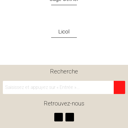
Licol
Recherche
Retrouvez-nous
F
I
a
n
c
s
e
t