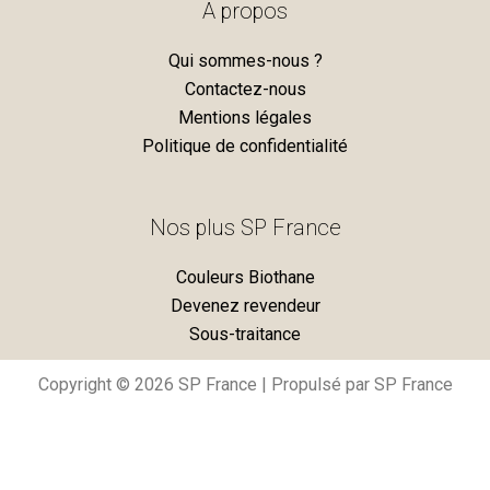
A propos
b
a
o
g
o
r
Qui sommes-nous ?
k
a
m
Contactez-nous
Mentions légales
Politique de confidentialité
Nos plus SP France
Couleurs Biothane
Devenez revendeur
Sous-traitance
Copyright © 2026 SP France | Propulsé par SP France