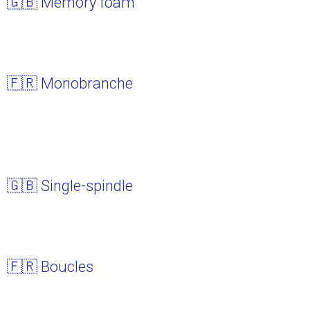
🇬🇧 Memory foam
🇫🇷 Monobranche
🇬🇧 Single-spindle
🇫🇷 Boucles