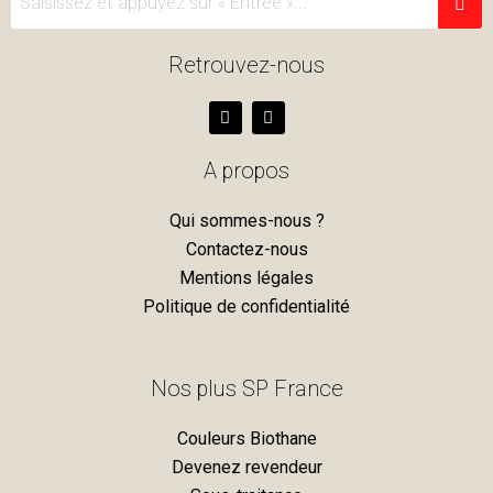
Retrouvez-nous
F
I
a
n
c
s
e
t
A propos
b
a
o
g
o
r
Qui sommes-nous ?
k
a
m
Contactez-nous
Mentions légales
Politique de confidentialité
Nos plus SP France
Couleurs Biothane
Devenez revendeur