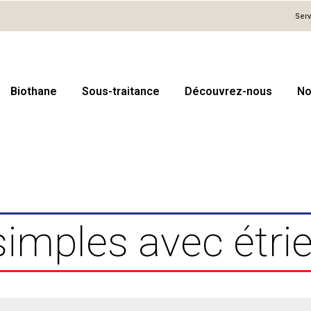
Serv
Biothane
Sous-traitance
Découvrez-nous
No
imples avec étrie