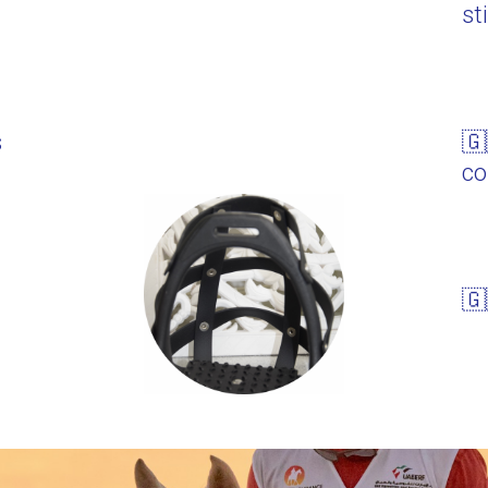
st
s
🇬
co
🇬