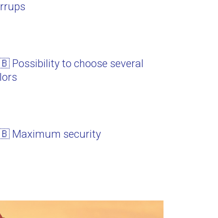
irrups
🇧 Possibility to choose several
lors
🇧 Maximum security