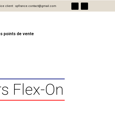
F
I
ice client :
spfrance.contact@gmail.com
a
n
c
s
e
t
b
a
o
g
o
r
k
a
m
s points de vente
rs Flex-On