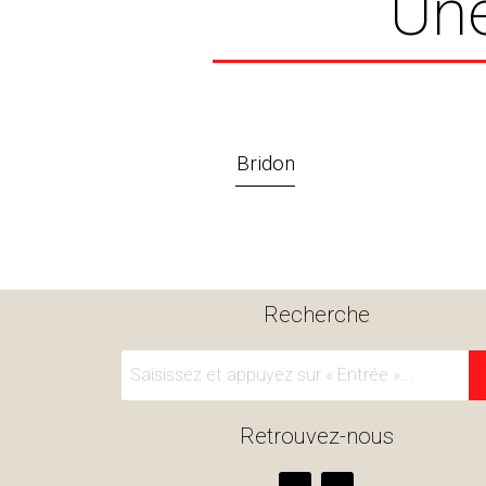
Une
Bridon
Recherche
Retrouvez-nous
F
I