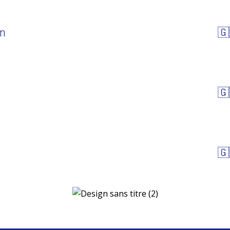
On
🇬
🇬
🇬