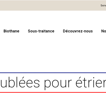
Serv
Biothane
Sous-traitance
Découvrez-nous
No
blées pour étrie