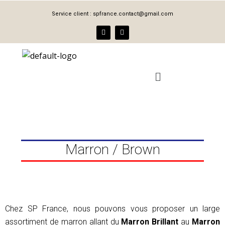
Aller
Service client :
spfrance.contact@gmail.com
au
F
I
contenu
a
n
c
s
e
t
b
a
o
g
Menu
o
r
k
a
m
Marron / Brown
Chez SP France, nous pouvons vous proposer un large
assortiment de marron allant du
Marron Brillant
au
Marron