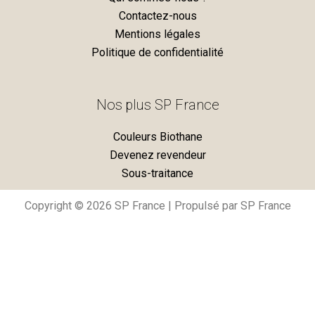
e
t
Contactez-nous
Mentions légales
b
a
Politique de confidentialité
o
g
Nos plus SP France
o
r
Couleurs Biothane
k
a
Devenez revendeur
Sous-traitance
m
Copyright © 2026 SP France | Propulsé par SP France