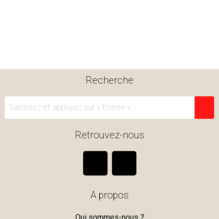
Recherche
Retrouvez-nous
F
I
a
n
A propos
c
s
Qui sommes-nous ?